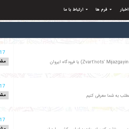
اخبار
فرم ها
ارتباط با ما
17 آذر 398
مشا
17 آذر 398
مشا
مطلب به شما معرفی کنیم
17 آذر 398
مشا