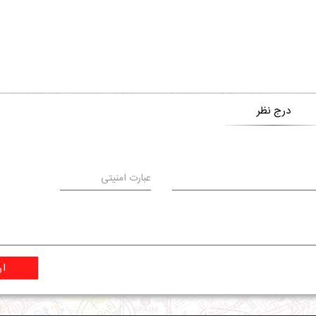
درج نظر
ار