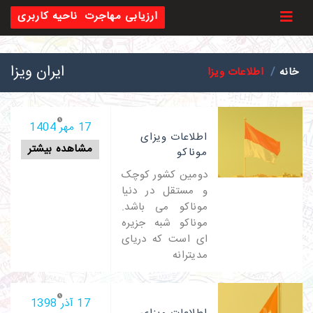
Toggl
ارزیابی مهاجرت
ناحیه کاربری
ایران ویزا
خانه
اطلاعات ویزا
17 مهر 1404
اطلاعات ویزای
مشاهده بیشتر
موناکو
دومین کشور کوچک
و مستقل در دنیا
موناکو می باشد.
موناکو شبه جزیره
ای است که دریای
مدیترانه
17 آذر 1398