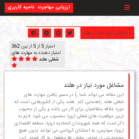
Toggl
ارزیابی مهاجرت
ناحیه کاربری
مشاغل مورد نیاز در هلند
امتیاز
5
از
5
از بین
362
امتیاز دهنده به
مهارت های
شغلی هلند
مشاغل مورد نیاز در هلند
این مقاله می تواند شما را در مسیر یافتن مهارت های
شغلی هلند راهنمایی کند. هلند یکی از کشورهایی است که
مورد علاقه متقاضیان برای کار می باشد و یکی از محبوب
ترین موقعیت های شغلی اروپا محسوب می شود. لازم به
ذکر است که همه شهروندان اتحادیه اروپا، منطقه اقتصادی
اروپا، سوئیس، به استثنای کرواسی می توانند بدون هیچ
محدودیتی در تمامی بخش ها مشغول به کار شوند. این