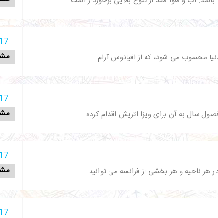
شد. آب و هوا هند از تنوع بالایی برخوردار است
17 آذر 398
مشا
نیا محسوب می شود، که از اقیانوس آرام
17 آذر 398
مشا
صول سال به آن برای ویزا اتریش اقدام کرده
17 آذر 398
مشا
ر هر ناحیه و هر بخشی از فرانسه می توانید
17 آذر 398