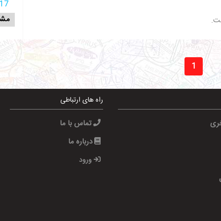
17 آذر 398
مشا
ست.
1
راه های ارتباطی
خری
تماس با ما
درباره ما
ورود