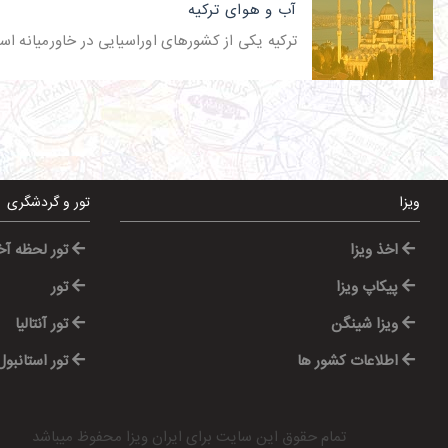
آب و هوای ترکیه
ترکیه یکی از کشورهای اوراسیایی در خاورمیانه ا
ویزا
تور و گردشگری
اخذ ویزا
تور لحظه آ
پیکاپ ویزا
تور
ویزا شینگن
تور آنتالیا
اطلاعات کشور ها
تور استانبول
تمام حقوق این سایت برای
ایران ویزا
محفوظ میباشد