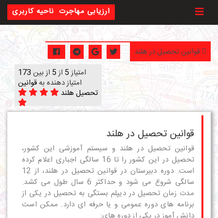
Toggl
ارزیابی مهاجرت
ناحیه کاربری
قوانین تحصیل در هلند
امتیاز
5
از
5
از بین
173
امتیاز دهنده به
قوانین
تحصیل هلند
قوانین تحصیل در هلند
قوانین تحصیل در هلند و سیستم آموزشی این کشور،
تحصیل در این کشور را تا 16 سالگی اجباری اعلام کرده
است. دوره دبیرستان در قوانین تحصیل در هلند، از 12
سالگی شروع می شود و حداکثر 6 سال طول می کشد.
مدت زمان تحصیل در دیپلم بستگی به تحصیل در یکی از
برنامه های دوره عمومی و یا حرفه ای دارد. ممکن است
دانش آموز در یکی از دوره های: