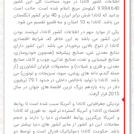
اطلاعات کشور کانادا در مورد مساحت کلی این کشور
9.984.640 کیلومتر مربع اعلام شده است. جالب است
بدانید که کانادا شش برابر ایران و 40 برابر کشور انگلستان
می باشد. کانادا به 10 استان و سه قلمرو تقسیم می شود.
یکی از موارد مهم در اطلاعات کشور کانادا، ثروتمند بودن
این کشور می باشد به این خاطر که،
شرایط اقتصادی
کانادا
از تنوع بالایی برخوردار می باشد. این کشور دارای
منابع معدنی غنی، صنایع پیشرفته (همچون خودروسازی،
صنایع شیمیایی و نفت، صنایع غذایی، چوب و کاغذ، صنایع
معدنی و فلزی و شیلات) و محصولات فراوان کشاورزی (از
جمله گندم، دانه ‌های روغنی، میوه، سبزیجات و توتون) می
باشد. کانادا با تولید ناخالص داخلی در حدود 79.1 تریلیون
دلار در رده یازدهم بزرگ‌ ترین اقتصادهای جهان در سال
2015 قرار گرفت.
نزدیکی جغرافیایی کانادا و آمریکا سبب شده است تا روابط
اقتصادی کانادا و آمریکا گسترده تر شود. به طوری که کانادا
و آمریکا بزرگترین روابط اقتصادی دنیا را دارند و حجم
معاملات این دو کشور از سایر کشور های دنیا بیشتر می
باشد. حکومت کانادا دموکراتیک فدرال است و توسط دو