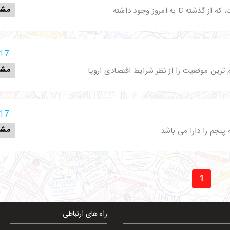
مشا
 که از گذشته تا به امروز وجود داشته
17 آذر 398
مشا
ترین موقعیت را از نظر شرایط اقتصادی اروپا
17 آذر 398
مشا
پنجم را دارا می باشد
1
راه های ارتباطی