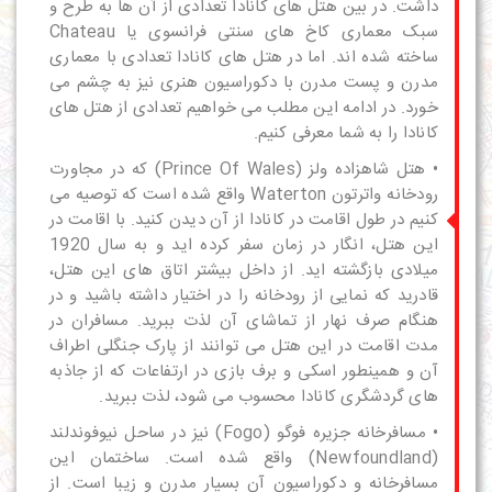
داشت. در بین هتل های کانادا تعدادی از آن ها به طرح و
سبک معماری کاخ های سنتی فرانسوی یا Chateau
ساخته شده اند. اما در هتل های کانادا تعدادی با معماری
مدرن و پست مدرن با دکوراسیون هنری نیز به چشم می
خورد. در ادامه این مطلب می خواهیم تعدادی از هتل های
کانادا را به شما معرفی کنیم.
• هتل شاهزاده ولز (Prince Of Wales) که در مجاورت
رودخانه واترتون Waterton واقع شده است که توصیه می
کنیم در طول
اقامت در کانادا
از آن دیدن کنید. با اقامت در
این هتل، انگار در زمان سفر کرده اید و به سال 1920
میلادی بازگشته اید. از داخل بیشتر اتاق های این هتل،
قادرید که نمایی از رودخانه را در اختیار داشته باشید و در
هنگام صرف نهار از تماشای آن لذت ببرید. مسافران در
مدت اقامت در این هتل می توانند از پارک جنگلی اطراف
آن و همینطور اسکی و برف بازی در ارتفاعات که از
جاذبه
های گردشگری کانادا
محسوب می شود، لذت ببرید.
• مسافرخانه جزیره فوگو (Fogo) نیز در ساحل نیوفوندلند
(Newfoundland) واقع شده است. ساختمان این
مسافرخانه و دکوراسیون آن بسیار مدرن و زیبا است. از