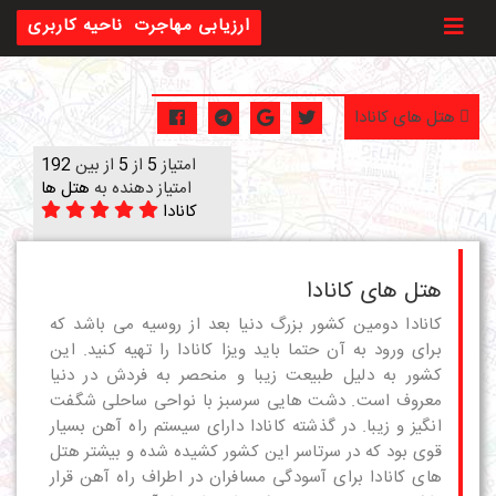
Toggl
ارزیابی مهاجرت
ناحیه کاربری
هتل های کانادا
امتیاز
5
از
5
از بین
192
امتیاز دهنده به
هتل ها
کانادا
هتل های کانادا
کانادا دومین کشور بزرگ دنیا بعد از روسیه می باشد که
برای ورود به آن حتما باید ویزا کانادا را تهیه کنید. این
کشور به دلیل طبیعت زیبا و منحصر به فردش در دنیا
معروف است. دشت هایی سرسبز با نواحی ساحلی شگفت
انگیز و زیبا. در گذشته کانادا دارای سیستم راه آهن بسیار
قوی بود که در سرتاسر این کشور کشیده شده و بیشتر هتل
های کانادا برای آسودگی مسافران در اطراف راه آهن قرار