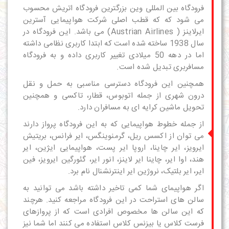
فرودگاه بین المللی وین بزرگترین فرودگاه اتریش محسوب
می شود که که قطب اصلی شرکت هواپیمایی آسترین
ایرلاینز ( Austrian Airlines) می باشد. این فرودگاه در
سال 1938 ساخته شده است که ابتدا کاربری نظامی داشته
اما در دهه 50 میلادی تغییر کاربری داده و به فرودگاه
مسافربری تبدیل شده است.
همچنین این فرودگاه دسترسی مناسبی به حمل و نقل
درون شهری از جمله اتوبوس، قطار، تاکسی و همچنین
تحویل ماشین کرایه ای به مسافران دارد.
از جمله خطوط هواپیمایی که به این فرودگاه پرواز دارند
می توان از اکسس ریل، گرمنوینگس، ایر فرانس، بریتیش
ایرویز، ایر چاینا، اروپا ایر پست، هواپیمایی ایژین، ایر
هند، اوا ایر، چاینا ایر لاینز، انور ایر، گئورگین ایرویز، فین
ایر، ایر بلتیک، نروژین ایر اینترنشنال نام برد.
اگر هواپیمای شما کمی تاخیر داشته باشد می توانید به
سالن های استراحت در این فرودگاه مراجعه کنید. هرچند
که این سالن ها مخصوص افرادی است که از پروازهای
فرست کلاس یا بیزنس کلاس استفاده می کنند اما شما نیز