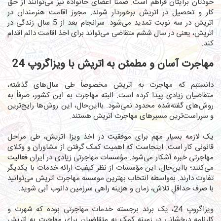
خودتان برایتان فراهم است. ضمناً اعضای خانواده نیز می‌توانند از حق
کار و تحصیل در اتریش برخوردار شوند. مجوز اقامت هنرمندان در
اتریش در سه نوبت تمدید می‌شود. سرانجام بعد از 5 سال زندگی در
اتریش، یعنی در سال ششم متقاضی می‌تواند برای اخذ اقامت دائم اقدام
کند.
مهاجرت آسان و مطمئن به اتریش با ویزاگروپ 24
دانستیم که مهاجرت به اتریش مخصوصاً طی سال‌های گذشته،
متقاضیان زیادی پیدا کرده است. البته مهاجرت به این کشور، صرفاً به
روش‌های گفته‌شده محدود نمی‌شود. بااین‌حال، این روش‌ها رایج‌ترین
و سرراست‌ترین مسیرهای مهاجرت اتریش هستند.
یک لازمه بسیار مهم برای موفقیت در اخذ ویزا اتریش، طی مراحل
قانونی کار است. اینجاست که اهمیت کمک گرفتن از مشاوران و وکلای
مهاجرتی خبره آشکار می‌شود. مؤسسات مهاجرتی زیادی در ایران فعالیت
می‌کنند؛ بااین‌حال، این مؤسسات از نظر کیفیت ارائه خدمات با یکدیگر
تفاوت دارند. به‌واسطه انتخاب بهترین موسسه مهاجرت اتریش می‌توانید
با صرف حداقلِ تلاش، زمان و هزینه راهی سرزمین دانوب آبی شوید.
ویزاگروپ 24
، یک برند برجسته خدمات مهاجرتی بوده که شهرت و
کارنامه درخشانی در زمینه کمک به متقاضیان برای مهاجرت به اتریش