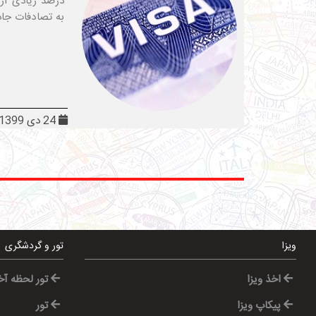
درصد زیادی از 
به تصادفات جاد
24 دی 1399
ویزا
تور و گردشگری
اخذ ویزا
تور لحظه آ
پیکاپ ویزا
تور