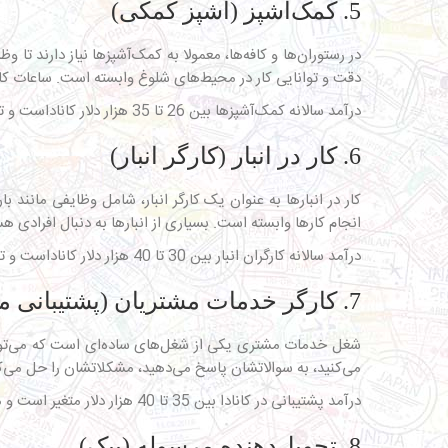
5. کمک‌آشپز (آشپز کمکی)
در رستوران‌ها و کافه‌ها، معمولا به کمک‌آشپزها نیاز دارند تا
دقت و توانایی کار در محیط‌های شلوغ وابسته است. ساعات ک
درآمد سالانه کمک‌آشپزها بین 26 تا 35 هزار دلار کاناداست و تسلط به پخت انواع غذاها بسته به سبک کاری رستوران یا فست‌فود الزامی است.
6. کار در انبار (کارگر انبار)
کار در انبارها به عنوان یک کارگر انبار، شامل وظایفی مانن
انجام کارها وابسته است. بسیاری از انبارها به دنبال افرادی ه
درآمد سالانه کارگران انبار بین 30 تا 40 هزار دلار کاناداست و توانایی فیزیکی برای جابجایی کالاها، دقت، توانایی سازماندهی، آشنایی با ابزارهای انبارداری و مدیریت زمان ضروری است.
7. کارگر خدمات مشتریان (پشتیبانی مشتری)
شغل خدمات مشتری یکی از شغل‌های ساده‌ای است که می‌توانی
می‌کنید، به سوالاتشان پاسخ می‌دهید، مشکلاتشان را حل می‌کنید
درآمد پشتیبانی در کانادا بین 35 تا 40 هزار دلار متغیر است و مهارت‌های ارتباطی قوی، توانایی حل مسئله، صبر و حوصله در برخورد با مشتریان ضروری است.
8. تحویل‌دهنده مرسوله (پیک)