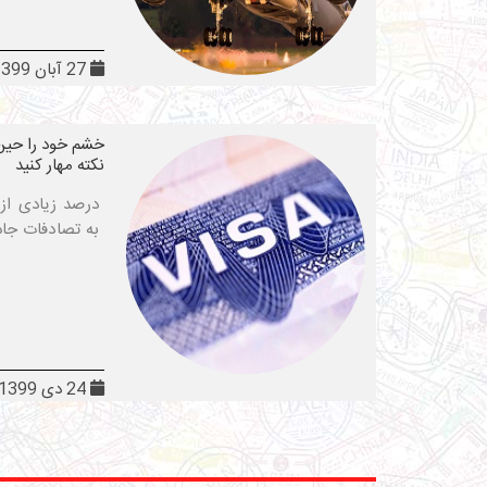
27 آبان 1399
خشم خود را حین 
نکته مهار کنید
درصد زیادی از 
به تصادفات جاد
24 دی 1399