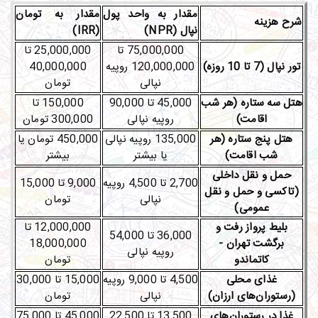
مقدار به واحد پول
مقدار به تومان
شرح هزینه
نپال (
NPR
)
(
IRR
)
75,000,000 تا
25,000,000 تا
تور نپال (7 تا 10 روزه)
120,000,000 روپیه
40,000,000
نپالی
تومان
هتل سه ستاره (هر شب
45,000 تا 90,000
150,000 تا
اقامت)
روپیه نپالی
300,000 تومان
هتل پنج ستاره (هر
135,000 روپیه نپالی
450,000 تومان یا
شب اقامت)
یا بیشتر
بیشتر
حمل و نقل داخلی
2,700 تا 4,500 روپیه
9,000 تا 15,000
(تاکسی و حمل و نقل
نپالی
تومان
عمومی)
بلیط پرواز رفت و
12,000,000 تا
36,000 تا 54,000
برگشت تهران -
18,000,000
روپیه نپالی
کاتماندو
تومان
غذای محلی
4,500 تا 9,000 روپیه
15,000 تا 30,000
(رستوران‌های ارزان)
نپالی
تومان
غذا در رستوران‌های
13,500 تا 22,500
45,000 تا 75,000