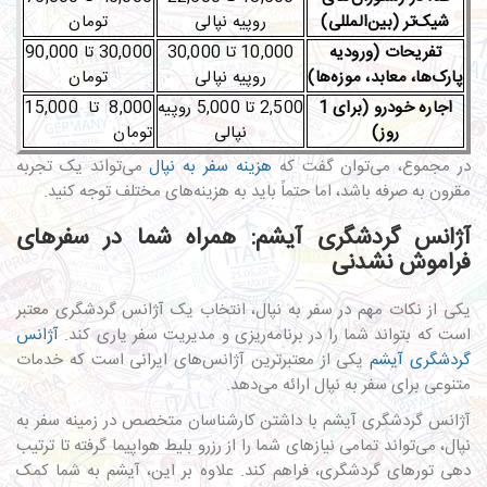
شیک‌تر (بین‌المللی)
روپیه نپالی
تومان
تفریحات (ورودیه
10,000 تا 30,000
30,000 تا 90,000
پارک‌ها، معابد، موزه‌ها)
روپیه نپالی
تومان
اجاره خودرو (برای 1
2,500 تا 5,000 روپیه
8,000 تا 15,000
روز)
نپالی
تومان
در مجموع، می‌توان گفت که
هزینه سفر به نپال
می‌تواند یک تجربه
مقرون به صرفه باشد، اما حتماً باید به هزینه‌های مختلف توجه کنید.
آژانس گردشگری آیشم: همراه شما در سفرهای
فراموش‌ نشدنی
یکی از نکات مهم در سفر به نپال، انتخاب یک آژانس گردشگری معتبر
است که بتواند شما را در برنامه‌ریزی و مدیریت سفر یاری کند.
آژانس
گردشگری آیشم
یکی از معتبرترین آژانس‌های ایرانی است که خدمات
متنوعی برای سفر به نپال ارائه می‌دهد.
آژانس گردشگری آیشم با داشتن کارشناسان متخصص در زمینه سفر به
نپال، می‌تواند تمامی نیازهای شما را از رزرو بلیط هواپیما گرفته تا ترتیب‌
دهی تورهای گردشگری، فراهم کند. علاوه بر این، آیشم به شما کمک