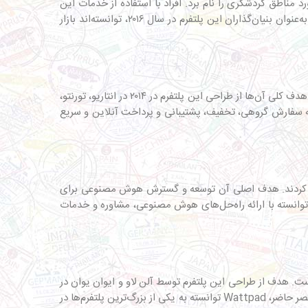
د مناطق گردشگری را نام برد. افراد با استفاده از خدمات این
وب‌سایت با بیش از ۱۰۰ پرسنل در حوزه سفر و گردشگری، از پشتیبانی ۲۴ ساعته و بیمه برخوردار می‌شوند. مایکل مک‌نات و توماس کولافا به‌عنوان بنیان‌گذاران این پلتفرم در سال ۲۰۱۶، توانسته‌اند بازار
حوزه فعالیت این بنگاه سفارش غذا و خدمات رستورانی است و بنیان‌گذاران این کسب‌وکار لری استینسون، ری ردی و رابرت کیم بوده‌اند که هدف کلی آن‌ها از طراحی این پلتفرم در ۲۰۱۴ در انتاریو، تورنتو،
به سفارش گروهی، تخفیف، پشتیبانی و پرداخت آنلاین و سریع
تحلیل داده‌ها طراحی کردند. هدف اصلی آن توسعه و گسترش هوش مصنوعی برای
 موفق با بیش از ۵۰۰ کارمند به‌کمک ویزای استارتاپ کانادا توانسته با ارائه راه‌حل‌های هوش مصنوعی، مشاوره و خدمات
کرده است. هدف از طراحی این پلتفرم توسط آلن لاو و ایوان یوان در
سال ۲۰۰۶، تسهیل انتشار داستان به‌صورت آنلاین توسط نویسندگان و ایجاد فضایی ایده‌آل برای ارتباط نویسنده با خواننده بوده است. در عصر حاضر، Wattpad توانسته به یکی از بزرگ‌ترین پلتفرم‌ها در