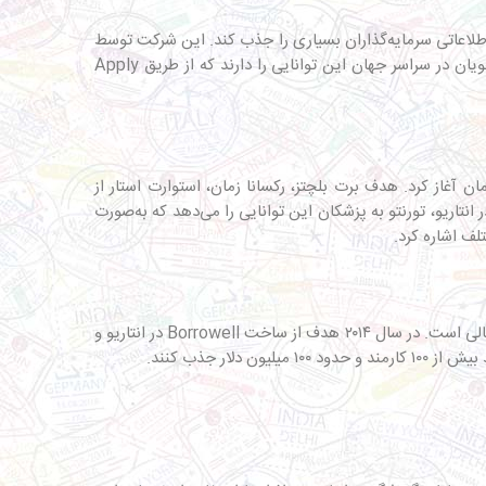
طلاعاتی سرمایه‌گذاران بسیاری را جذب کند. این شرکت توسط
مارتین، ماسی و متی بصیری در سال ۲۰۱۵ در انتاریو بنیان‌گذاری شده و تعداد کارمندان آن امروزه به بیش از ۱۰۰۰ نفر رسیده است. دانشجویان در سراسر جهان این توانایی را دارند که از طریق Apply
ن و درمان آغاز کرد. هدف برت بلچتز، رکسانا زمان، استوارت استار از
 با استفاده از فناوری و تکنولوژی، بوده است. این پلتفرم با بیش از ۵۰ نفر کارمند واقع در انتاریو، تورنتو به پزشکان این توانایی را می‌دهد که به‌صورت
لف اشاره کرد.
ویژگی‌هایی همچون دسترسی آسان به خدمات مالی، اعتبارسنجی رایگان و خدمات مقایسه آنلاین مختص به این شرکت در زمینه فناوری مالی است. در سال ۲۰۱۴ هدف از ساخت Borrowell در انتاریو و
ر جذب کنند.