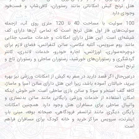
هتل ترنج کیش امکاناتی مانند رستوران، کافی‌شاپ و فست‌فود
وجودی دارد.
100 سوئیت با مساحت 40 تا 120 متری روی آب، ازجمله
سوئیت‌های فاز اول هتل ترنج است که تمامی آن‌ها دارای کف
شیشه‌ای است. این هتل دارای امکانات و خدمات مناسب جذابی
مانند روم سرویس، آتلیه عکاسی، سالن کنفرانس، فضای لازم برای
دوچرخه‌سواری، اورژانس، اجاره خودرو، خدمات لاندری، کانتر
گردشگری و رستوران‌های خورشید، رستوران ساحلی و رستوران تاج و
ترنج است.
درعین‌حال اگر قصد دارید در سفر به کیش از امکانات ورزشی نیز بهره
ببرید، خیالتان آسوده باشد، زیرا این هتل دارای سالن اسپا و ماساژ،
کافه گلف استخر و سونا و سالن بازی ساحلی است. خبر خوش اینکه
امکان استفاده از خدمات ورزشی رایگانی مانند سالن بدنسازی و
والیبال ساحلی برای مسافران هتل وجود دارد. همچنین امکانات
رایگان دیگری مانند ترانسفر فرودگاهی، صبحانه بوفه، مینی بار،
اینترنت، سرویس مراکز خرید و خانه کودک برای مسافران فراهم
است.