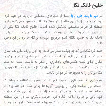
خلیج فانگ نگا
در
تور تایلند علی بابا
شما از شهرهای مختلفی بازدید خواهید کرد.
پوکت یکی از زیباترین مناطق توریستی تایلند محسوب می‌شود. این
منطقه از جزایر مختلفی تشکیل‌ شده است. خلیج فانگ نگا یکی از
زیباترین دیدنی‌های شمال پوکت است. مساحت پارک ملی دریایی
فانگ نگا به حدود 400 کیلومترمربع می‌رسد و 42 جزیره در آن وجود
دارد.
همه گردشگرانی که به پوکت سفر می‌کنند؛ به این پارک ملی هم سری
می‌زنند و از زیبایی‌های آن لذت می‌برند. این خلیج رؤیایی بهترین
مکان برای ثبت عکس‌های یادگاری از سفر به تایلند است. به شما
توصیه می‌کنیم در سفرتان به تایلند و بازدید از خلیج فانگ فا دوربین
عکاسی‌تان را به‌هیچ‌وجه فراموش نکنید.
همچنین اگر قصدتان از خرید تور تایلند سفری عاشقانه و رمانتیک
است، تور پوکت یکی از بهترین گزینه‌ها برای شما خواهد بود. از
جذابیت‌های این خلیج می‌توان به جزایر بسیار زیبایی مانند جزیره
کوه پانی و جزیره ماک اشاره کرد. جزیره دیگری نیز در این منطقه
وجود دارد که به جزیره جیمز باند معروف شده است. این جزیره به