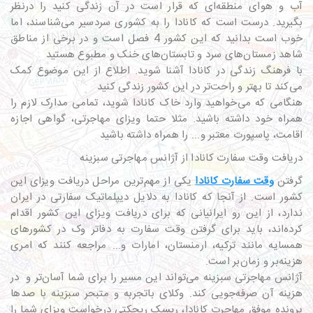
آب و هوای منطقه‌ای که قرار است در آن زندگی کنید را درنظر
بگیرید. درست است که کانادا را به کشوری سردسیر می‌شناسند، اما
خوب است بدانید که این کشور 4 فصل است و در برخی از مناطق
شاهد زمستان‌های سرد و تابستان‌های خنک و مطبوع هستید
با فرهنگ زندگی در کانادا آشنا شوید. اطلاع از این موضوع کمک
می‌کند تا بهتر و راحت‌تر در این کشور زندگی کنید
هنگامی که می‌خواهید وارد خاک کانادا شوید، تمامی مدارک لازم را
همراه خود داشته باشید. مثلا حتما ویزای مهاجرتی، گواهی اجازه
اقامت، پاسپورت معتبر و... را همراه داشته باشید
دریافت وقت سفارت کانادا از آژانس مهاجرتی سبزینه
گرفتن
وقت سفارت کانادا
یکی از مهم‌ترین مراحل دریافت ویزای این
کشور است. از آنجا که کانادا به دلایل دیپلماتیک سفارتی در ایران
ندارد، از این رو ایرانیانی که برای دریافت ویزای این کشور اقدام
کرده‌اند، باید برای گرفتن وقت سفارت به دفاتر وک در کشورهای
همسایه مانند ترکیه، ارمنستان، امارات و... مراجعه کنند که امری
هزینه‌بر و زمان‌بر است.
آژانس مهاجرتی سبزینه می‌تواند این مسیر را برای شما آسان‌تر و در
هزینه آن صرفه‌جویی کند. وکلای باتجربه و متبحر سبزینه با صدها
پرونده موفق مهاجرت کانادا، ریسک ریجکتی درخواست ویزای شما را