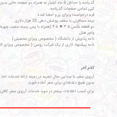
گذرنامه با حداقل 6 ماه اعتبار به همراه دو صفحه خالی بدون مهر
کپی تمامی صفحات گذرنامه
فرم درخواست ویزای پر و امضا شده
بیمه مسافرتی با سقف پوشش دهی 30 هزار دلاری
دو قطعه عکس ۳.۵ ✖ ۴.۵ (همراه با پس زمینه سفید، چهره‌ای کاملاً مشخص و حداکثر برای 6 ماه گذشته.)
واچر هتل
نامه پذیرش از دانشگاه ( مخصوص ویزای تحصیلی)
نامه پیشنهاد کاری از یک شرکت روسی ( مخصوص ویزای کا
کلام آخر
آرزوی سفر، با چندین سال تجربه در زمینه ارائه خدمات اخذ و
بدون هیچ دغدغه‌ای برای سفر آماده شوید.
برای کسب اطلاعات بیشتر در مورد خدمات آرزوی سفر، کافی است با شماره تماس 02145128 تماس بگیرید و در کمترین زمان ممکن هماهن