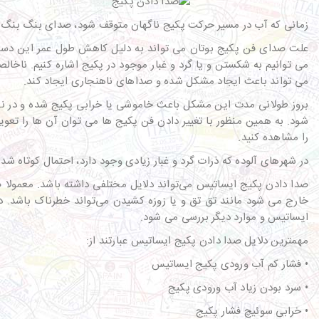
زمانی که آب در مسیر حرکت پکیج ناگهان متوقف شود، صدای بنگ بنگ د
علت صدای فن پکیج بوتان می تواند به دلیل کاهش طول عمر این دستگ
می توانیم به شکستن و یا گرد و غبار موجود در پکیج اشاره کنیم. ناخا
می تواند باعث ایجاد مشکل شده و صداهای ناهنجاری ایجاد کند.
بروز طولانی مدت این مشکل باعث خاموشی یا خرابی پکیج شده و در ن
شود. به همین منظور با تغییر دادن فن پکیج ها می توان آن ها را تعو
را مشاهده کنید.
در شهرهای آلوده که ذرات گرد و غبار زیادی وجود دارد، احتمال کوتاه ش
صدا دادن پکیج ایساتیس می‌تواند دلایل مختلفی داشته باشد. معمولا 
خارج می شود مانند تق تق و یا زوزه کشیدن می‌تواند خطرناک باشد.
ایساتیس و موارد دیگر بررسی می شود.
مهمترین دلایل صدا دادن پکیج ایساتیس عبارتند از:
• فشار کم آب ورودی پکیج ایساتیس
• سرد بودن زیاد آب ورودی پکیج
• خرابی سوئیچ فشار پکیج