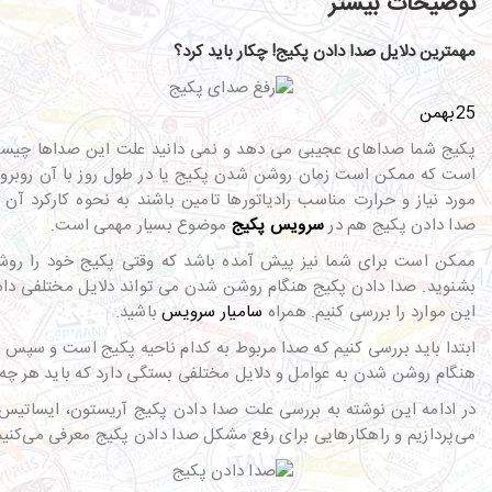
توضیحات بیشتر
مهمترین دلایل صدا دادن پکیج! چکار باید کرد؟
25
بهمن
پکیج شما صداهای عجیبی می دهد و نمی دانید علت این صداها چیست
است که ممکن است زمان روشن شدن پکیج یا در طول روز با آن روبرو شو
مورد نیاز و حرارت مناسب رادیاتورها تامین باشند به نحوه کارکرد آن
صدا دادن پکیج هم در
سرویس پکیج
موضوع بسیار مهمی است.
ممکن است برای شما نیز پیش آمده باشد که وقتی پکیج خود را رو
بشنوید. صدا دادن پکیج هنگام روشن شدن می تواند دلایل مختلفی داشته
این موارد را بررسی کنیم. همراه
سامیار سرویس
باشید.
ابتدا باید بررسی کنیم که صدا مربوط به کدام ناحیه پکیج است و سپس 
هنگام روشن شدن به عوامل و دلایل مختلفی بستگی دارد که باید هر چه 
در ادامه این نوشته به بررسی علت صدا دادن پکیج آریستون، ایساتیس،ای
می‌پردازیم و راهکارهایی برای رفع مشکل صدا دادن پکیج معرفی می‌کنیم