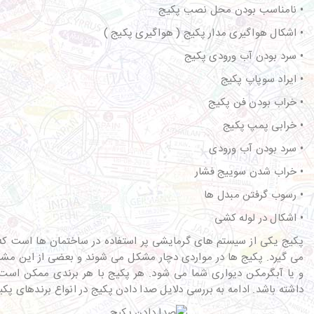
• نامناسب بودن محل نصب پکیج
• اشکال هواگیری مدار پکیج ( هواگیری پکیج )
• سرد بودن آب ورودی پکیج
• ایراد سوپاپ پکیج
• خراب بودن فن پکیج
• خرابی پمپ پکیج
• سرد بودن آب ورودی
• خراب شدن سوییج فشار
• رسوب گرفتن مبدل ها
• اشکال در لوله کشی
پکیج یکی از سیستم های گرمایشی پر استفاده در ساختمان ها است که ب
می گیرد. پکیج ها در مواردی دچار مشکل می شوند و بعضی از این مشک
و یا آبگرمکن دیواری شما می شود. هر پکیج با هر برندی ممکن است 
داشته باشد. ادامه به بررسی دلایل صدا دادن پکیج در انواع برندهای پکی