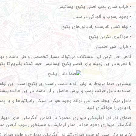
• خراب شدن پمپ اصلی پکیج ایساتیس
• وجود رسوب و آلودگی در مبدل
• لوله کشی نادرست رادیاتورهای پکیج
• هواگیری نکردن پکیج
• خرابی شیر اطمینان
گاهی حل کردن این مشکلات می‌تواند بسیار تخصصی و فنی باشد و بهت
با تجربه در این زمینه برای تعمیر پکیج ایساتیس خود کمک بگیریم تا پ
بیشترین صدا مربوط به اولین لوله سمت راست زیر پکیج است. این لو
است به دلیل حرکت پمپ و لرزش حاصل از آن باشد. در این حالت پیشنهاد
عامل دیگر ایجاد صدا می تواند وجود هوا در سیکل رادیاتورها و یا پ
رادیاتور را هواگیری کنید.
صدای تق تق آبگرمکن دیواری معمولا در تمامی آبگرمکن های دیو
آبگرمکن دیواری وجود هوا در مدار گرمایش و همینطور رسوب گرفتن مدار
لازم به ذکر است که علت صدای تق تق آبگرمکن دیواری و علت صدای 