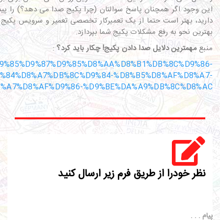
این وجود اگر همچنان پاسخ سوالتان (چرا پکیج صدا می دهد؟) را پیدا 
دارید، بهتر است حتما از یک تعمیرکار تخصصی تعمیر و سرویس پکیج 
بهترین نحو به رفع مشکلات پکیج شما بپردازد.
منبع
مهمترین دلایل صدا دادن پکیج! چکار باید کرد؟
:
om/%D9%85%D9%87%D9%85%D8%AA%D8%B1%DB%8C%D9%86-
%84%D8%A7%DB%8C%D9%84-%D8%B5%D8%AF%D8%A7-
8%A7%D8%AF%D9%86-%D9%BE%DA%A9%DB%8C%D8%AC
نظر خودرا از طریق فرم زیر ارسال کنید