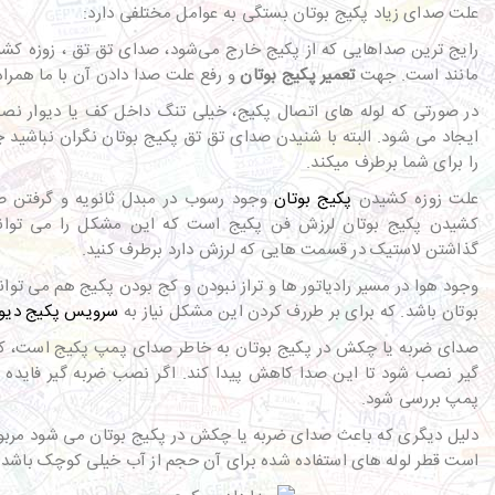
علت صدای زیاد پکیج بوتان بستگی به عوامل مختلفی دارد:
رایج ترین صداهایی که از پکیج خارج می‌شود، صدای تق تق ، زوزه ک
مانند است. جهت
تعمیر پکیج بوتان
و رفع علت صدا دادن آن با ما همراه
در صورتی که لوله های اتصال پکیج، خیلی تنگ داخل کف یا دیوار نص
ایجاد می شود. البته با شنیدن صدای تق تق پکیج بوتان نگران نباشید 
را برای شما برطرف میکند.
علت زوزه کشیدن
پکیج بوتان
وجود رسوب در مبدل ثانویه و گرفتن 
کشیدن پکیج بوتان لرزش فن پکیج است که این مشکل را می توانی
گذاشتن لاستیک در قسمت هایی که لرزش دارد برطرف کنید.
وجود هوا در مسیر رادیاتور ها و تراز نبودن و کج بودن پکیج هم می توا
بوتان باشد. که برای بر طررف کردن این مشکل نیاز به
سرویس پکیج دیو
صدای ضربه یا چکش در پکیج بوتان به خاطر صدای پمپ پکیج است، که 
گیر نصب شود تا این صدا کاهش پیدا کند. اگر نصب ضربه گیر فایده
پمپ بررسی شود.
دلیل دیگری که باعث صدای ضربه یا چکش در پکیج بوتان می شود مر
است قطر لوله های استفاده شده برای آن حجم از آب خیلی کوچک باشد.