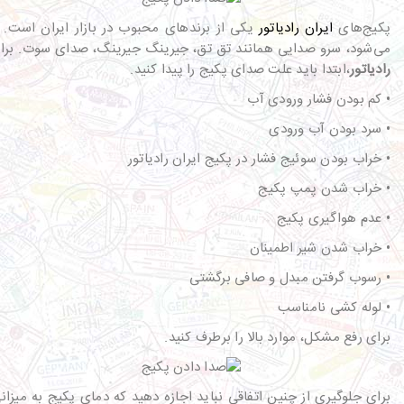
پکیج‌های
ایران رادیاتور
یکی از برندهای محبوب در بازار ایران است. 
می‌شود، سرو صدایی همانند تق تق، جیرینگ جیرینگ، صدای سوت. برا
رادیاتور
،ابتدا باید علت صدای پکیج را پیدا کنید.
• کم بودن فشار ورودی آب
• سرد بودن آب ورودی
• خراب بودن سوئیج فشار در پکیج ایران رادیاتور
• خراب شدن پمپ پکیج
• عدم هواگیری پکیج
• خراب شدن شیر اطمینان
• رسوب گرفتن مبدل و صافی برگشتی
• لوله کشی نامناسب
برای رفع مشکل، موارد بالا را برطرف کنید.
برای جلوگیری از چنین اتفاقی نباید اجازه دهید که دمای پکیج به میزانی