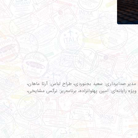
مدیر صدابرداری: سعید بجنوردی، طراح لباس: آرتا ماهان،
ه رایانه‌ای: امین پهلوانزاده، برنامه‌ریز: نرگس مشایخی،