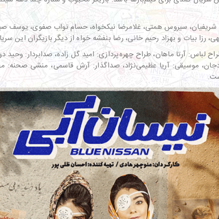
 شریفیان، سیروس همتی، غلامرضا نیکخواه، حسام نواب صفوی، یوسف صیادی
 رزا بیات و بهزاد رحیم خانی، رضا بنفشه خواه از دیگر بازیگران این سری
راح لباس: آرتا ماهان، طراح چهره‌پردازی: امید گل زاده، صدابردار: وحید 
ردجان، موسیقی: آریا عظیمی‌نژاد، صداگذار: آرش قاسمی، منشی صحنه: 
ست.