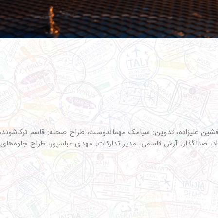
فشین علیزاده، تدوین: سیامک مهماندوست، طراح صحنه: قاسم ترکاشوند، 
، صداگذار: آرش قاسمی، مدیر تدارکات: مهدی عباسپور، طراح جلوه‌های ویژ