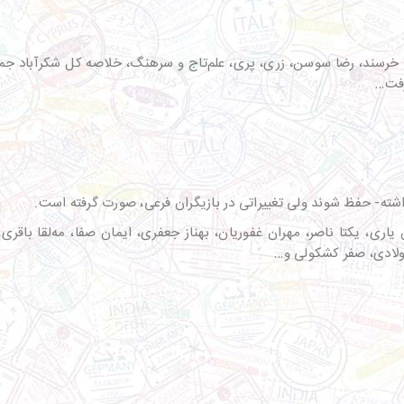
رسند، رضا سوسن، زری، پری، علم‌تاج و سرهنگ، خلاصه کل شکرآباد جمع ش
رفت…
ری، یکتا ناصر، مهران غفوریان، بهناز جعفری، ایمان صفا، مه‌لقا باقری،
لادی، صفر کشکولی و…