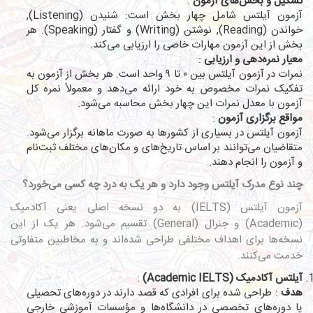
تشکیل و بخش‌های آزمون
:
آزمون آیلتس شامل چهار بخش است: شنیدن (Listening),
خواندن (Reading), نوشتن (Writing) و گفتار (Speaking). هر
بخش از این آزمون مهارات خاصی را ارزیابی می‌کند.
معیار نمره‌دهی و ارزیابی
:
نمرات در آزمون آیلتس بین ۰ تا ۹ واحد است. هر بخش از آزمون به
تفکیک نمرات مخصوص به خود ارائه می‌دهد و معمولاً نمره کل
آزمون با معدل نمرات این چهار بخش محاسبه می‌شود.
مواقع برگزاری آزمون
:
آزمون آیلتس در بسیاری از کشورها به صورت ماهانه برگزار می‌شود.
متقاضیان می‌توانند بر اساس تاریخ‌های و مکان‌های مختلف ثبت‌نام
و آزمون را انجام دهند.
چند نوع مدرک آیلتس وجود دارد و هر یک به درد چه کسی می‌خورد؟
آزمون آیلتس (IELTS) به دو نسخه اصلی یعنی آکادمیک
(Academic) و جنرال (General) تقسیم می‌شود. هر یک از این
نسخه‌ها برای اهداف مختلفی طراحی شده‌اند و به مخاطبین متفاوتی
خدمت می‌کنند.
آیلتس آکادمیک (Academic IELTS)
:
هدف
: طراحی شده برای افرادی که قصد دارند در دوره‌های تحصیلی
یا دوره‌های تخصصی در دانشگاه‌ها و مؤسسات آموزشی خارجی