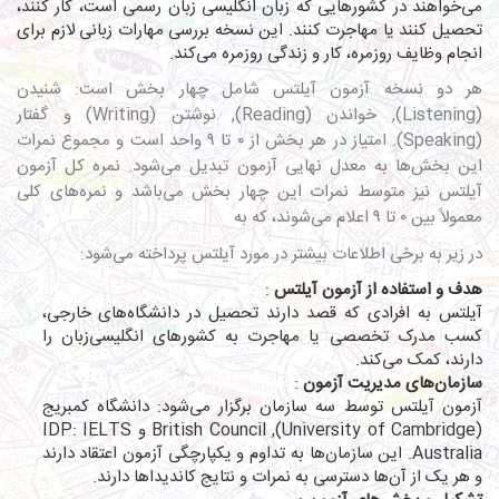
می‌خواهند در کشورهایی که زبان انگلیسی زبان رسمی است، کار کنند،
تحصیل کنند یا مهاجرت کنند. این نسخه بررسی مهارات زبانی لازم برای
انجام وظایف روزمره، کار و زندگی روزمره می‌کند.
هر دو نسخه آزمون آیلتس شامل چهار بخش است: شنیدن
(Listening), خواندن (Reading), نوشتن (Writing) و گفتار
(Speaking). امتیاز در هر بخش از ۰ تا ۹ واحد است و مجموع نمرات
این بخش‌ها به معدل نهایی آزمون تبدیل می‌شود. نمره کل آزمون
آیلتس نیز متوسط نمرات این چهار بخش می‌باشد و نمره‌های کلی
معمولاً بین ۰ تا ۹ اعلام می‌شوند، که به
در زیر به برخی اطلاعات بیشتر در مورد آیلتس پرداخته می‌شود:
هدف و استفاده از آزمون آیلتس
:
آیلتس به افرادی که قصد دارند تحصیل در دانشگاه‌های خارجی،
کسب مدرک تخصصی یا مهاجرت به کشورهای انگلیسی‌زبان را
دارند، کمک می‌کند.
سازمان‌های مدیریت آزمون
:
آزمون آیلتس توسط سه سازمان برگزار می‌شود: دانشگاه کمبریج
(University of Cambridge), British Council و IDP: IELTS
Australia. این سازمان‌ها به تداوم و یکپارچگی آزمون اعتقاد دارند
و هر یک از آن‌ها دسترسی به نمرات و نتایج کاندیداها دارند.