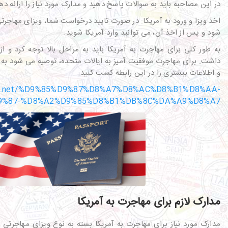
در این مصاحبه باید به سوالات پاسخ دهید و مدارک مورد نیاز را ارائه ده
اخذ ویزا و ورود به آمریکا: در صورت تایید درخواست شما، ویزای مهاجر
شود و پس از اخذ آن، می توانید وارد آمریکا شوید.
به طور کلی برای مهاجرت به آمریکا باید به مراحل بالا توجه کرد و از 
داشت. برای مهاجرت موفقیت آمیز به ایالات متحده، توصیه می شود به 
و اطلاعات بیشتری را در این رابطه کسب کنید:
rmie.net/%D9%85%D9%87%D8%A7%D8%AC%D8%B1%D8%AA-
9%87-%D8%A2%D9%85%D8%B1%DB%8C%DA%A9%D8%A7/
مدارک لازم برای مهاجرت به آمریکا
مدارک مورد نیاز برای مهاجرت به آمریکا بسته به نوع ویزای مهاجرت