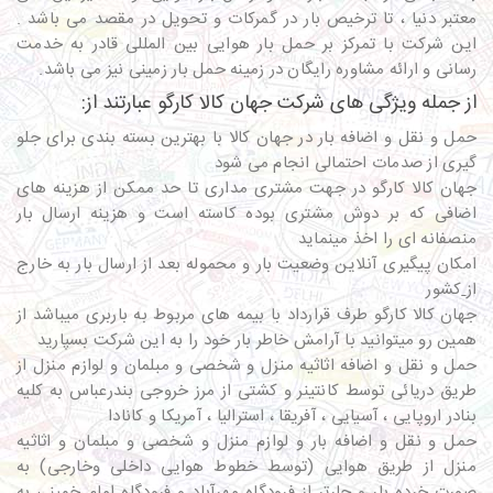
معتبر دنیا ، تا ترخیص بار در گمرکات و تحویل در مقصد می ‌باشد .
این شرکت با تمرکز بر حمل بار هوایی بین المللی قادر به خدمت
رسانی و ارائه مشاوره رایگان در زمینه حمل بار زمینی نیز می ‌باشد.
از جمله ویژگی های شرکت جهان کالا کارگو عبارتند از:
حمل و نقل و اضافه بار در جهان کالا با بهترین بسته بندی برای جلو
گیری از صدمات احتمالی انجام می شود
جهان کالا کارگو در جهت مشتری مداری تا حد ممکن از هزینه های
اضافی که بر دوش مشتری بوده کاسته است و هزینه ارسال بار
منصفانه ای را اخذ مینماید
امکان پیگیری آنلاین وضعیت بار و محموله بعد از ارسال بار به خارج
از
کشور
جهان کالا کارگو طرف قرارداد با بیمه های مربوط به باربری میباشد از
همین رو میتوانید با آرامش خاطر بار خود را به این شرکت بسپارید
حمل و نقل و اضافه اثاثیه منزل و شخصی و مبلمان و لوازم منزل از
طریق دریائی توسط کانتینر و کشتی از مرز خروجی بندرعباس به کلیه
بنادر اروپایی ، آسیایی ، آفریقا ، استرالیا ، آمریکا و کانادا
حمل و نقل و اضافه بار و لوازم منزل و شخصی و مبلمان و اثاثیه
منزل از طریق هوایی (توسط خطوط هوایی داخلی وخارجی) به
صورت خرده بار و چارتر از فرودگاه مهرآباد و فرودگاه امام خمینی به