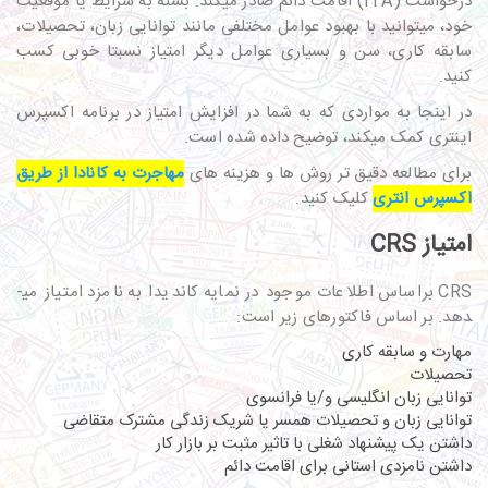
درخواست (ITA) اقامت دائم صادر می­کند. بسته به شرایط یا موقعیت
خود، می­توانید با بهبود عوامل مختلفی مانند توانایی زبان، تحصیلات،
سابقه کاری، سن و بسیاری عوامل دیگر امتیاز نسبتا خوبی کسب
کنید.
در اینجا به مواردی که به شما در افزایش امتیاز در برنامه اکسپرس
اینتری کمک می­کند، توضیح داده شده است.
برای مطالعه دقیق تر روش ها و هزینه های
مهاجرت به کانادا از طریق
اکسپرس انتری
کلیک کنید.
امتیاز CRS
CRS براساس اطلاعات موجود در نمایه کاندیدا به نامزد امتیاز می­
دهد. بر اساس فاکتورهای زیر است:
مهارت و سابقه کاری
تحصیلات
توانایی زبان انگلیسی و/یا فرانسوی
توانایی زبان و تحصیلات همسر یا شریک زندگی مشترک متقاضی
داشتن یک پیشنهاد شغلی با تاثیر مثبت بر بازار کار
داشتن نامزدی استانی برای اقامت دائم