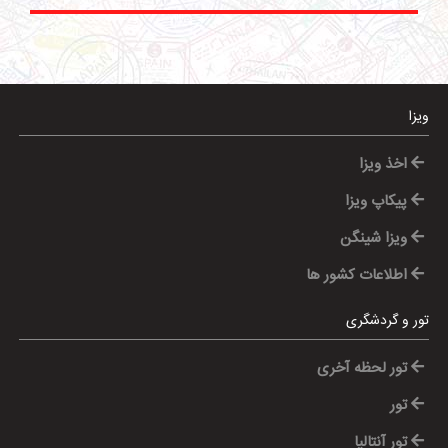
ویزا
اخذ ویزا
پیکاپ ویزا
ویزا شینگن
اطلاعات کشور ها
تور و گردشگری
تور لحظه آخری
تور
تور آنتالیا