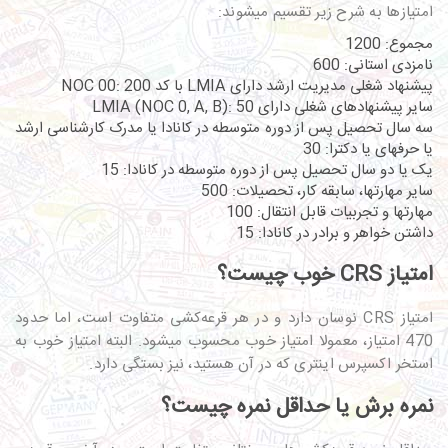
امتیازها به شرح زیر تقسیم می­شوند:
مجموع: 1200
نامزدی استانی: 600
پیشنهاد شغلی مدیریت ارشد دارای LMIA با کد NOC 00: 200
سایر پیشنهادهای شغلی دارای LMIA (NOC 0, A, B): 50
سه سال تحصیل پس از دوره متوسطه در کانادا یا مدرک کارشناسی ارشد
یا حرفه­ای یا دکترا: 30
یک یا دو سال تحصیل پس از دوره متوسطه در کانادا: 15
سایر مهارت­ها، سابقه کار، تحصیلات: 500
مهارت­ها و تجربیات قابل انتقال: 100
داشتن خواهر و برادر در کانادا: 15
امتیاز CRS خوب چیست؟
امتیاز CRS نوسان دارد و در هر قرعه‌کشی متفاوت است، اما حدود
470 امتیاز، معمولا امتیاز خوب محسوب می­شود. البته امتیاز خوب به
استخر اکسپرس اینتری که در آن هستید، نیز بستگی دارد.
نمره برش یا حداقل نمره چیست؟