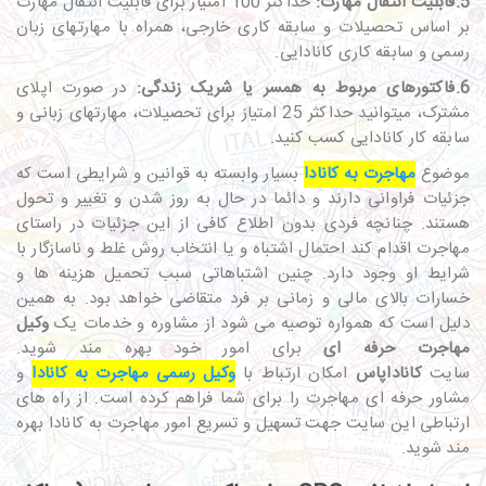
5.قابلیت انتقال مهارت:
حداکثر 100 امتیاز برای قابلیت انتقال مهارت
بر اساس تحصیلات و سابقه کاری خارجی، همراه با مهارت­های زبان
رسمی و سابقه کاری کانادایی.
6.فاکتورهای مربوط به همسر یا شریک زندگی:
در صورت اپلای
مشترک، می­توانید حداکثر 25 امتیاز برای تحصیلات، مهارت­های زبانی و
سابقه کار کانادایی کسب کنید.
موضوع
مهاجرت به کانادا
بسیار وابسته به قوانین و شرایطی است که
جزئیات فراوانی دارند و دائما در حال به روز شدن و تغییر و تحول
هستند. چنانچه فردی بدون اطلاع کافی از این جزئیات در راستای
مهاجرت اقدام کند احتمال اشتباه و یا انتخاب روش غلط و ناسازگار با
شرایط او وجود دارد. چنین اشتباهاتی سبب تحمیل هزینه ها و
خسارات بالای مالی و زمانی بر فرد متقاضی خواهد بود. به همین
دلیل است که همواره توصیه می شود از مشاوره و خدمات یک
وکیل
مهاجرت حرفه ای
برای امور خود بهره مند شوید.
سایت
کاناداپاس
امکان ارتباط با
وکیل رسمی مهاجرت به کانادا
و
مشاور حرفه ای مهاجرت را برای شما فراهم کرده است. از راه های
ارتباطی این سایت جهت تسهیل و تسریع امور مهاجرت به کانادا بهره
مند شوید.