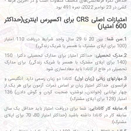
حداقل نمره قرعه‌کشی‌های مختلف متفاوت است و در آخرین قرعه ­
کشی در 23 نوامبر 2022، نمره 491 بود.
امتیازات اصلی CRS برای اکسپرس اینتری(حداکثر
600 امتیاز)
1.سن شما:
بین 20 تا 29 سال واجد شرایط دریافت 110 امتیاز
(100 برای اپلای مشترک با همسر یا شریک زندگی).
2.مدرک تحصیلی:
حداکثر امتیاز برای مدارک تحصیلی دکترا 150
(140 برای اپلای مشترک با همسر یا شریک زندگی). برای مدارک
تحصیلی در خاج از کانادا باید معادل­سازی شود.
3.مهارت­های زبانی (زبان اول):
کانادا دو زبان رسمی دارد: انگلیسی و
فرانسوی. حداکثر امتیاز زبان بر اساس نمرات آزمون برای هر یک از
چهار توانایی (خواندن، نوشتن، صحبت کردن و گوش دادن) 136
امتیاز (128 برای اپلای مشترک)
4.سابقه کار کانادایی:
شما برای دریافت امتیاز باید حداقل یک سال
سابقه کار در کانادا داشته باشید (حداکثر امتیاز 80، 70 برای اپلای
مشترک).