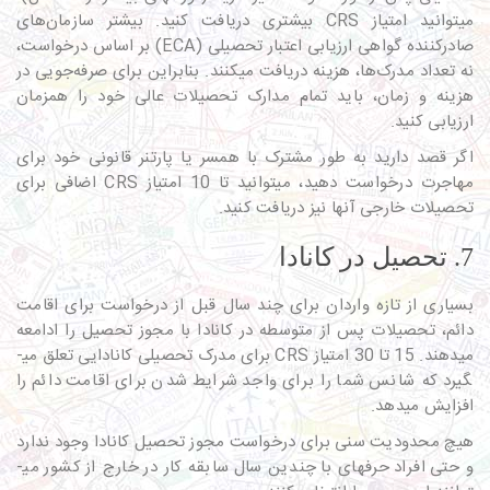
می­توانید امتیاز CRS بیشتری دریافت کنید. بیشتر سازمان‌های
صادرکننده گواهی ارزیابی اعتبار تحصیلی (ECA) بر اساس درخواست،
نه تعداد مدرک‌ها، هزینه دریافت می­کنند. بنابراین برای صرفه‌جویی در
هزینه و زمان، باید تمام مدارک تحصیلات عالی خود را همزمان
ارزیابی کنید.
اگر قصد دارید به طور مشترک با همسر یا پارتنر قانونی خود برای
مهاجرت درخواست دهید، می­توانید تا 10 امتیاز CRS اضافی برای
تحصیلات خارجی آن­ها نیز دریافت کنید.
7. تحصیل در کانادا
بسیاری از تازه ­واردان برای چند سال قبل از درخواست برای اقامت
دائم، تحصیلات پس از متوسطه در کانادا با مجوز تحصیل را ادامعه
می­دهند. 15 تا 30 امتیاز CRS برای مدرک تحصیلی کانادایی تعلق می­
گیرد که شانس شما را برای واجد شرایط شدن برای اقامت دائم را
افزایش می­دهد.
هیچ محدودیت سنی برای درخواست مجوز تحصیل کانادا وجود ندارد
و حتی افراد حرفه­ای با چندین سال سابقه کار در خارج از کشور می­