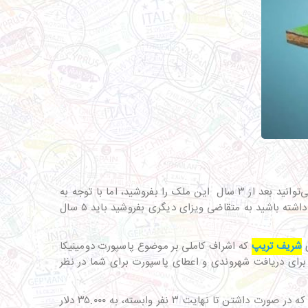
یکی از روش‌های پیش رو، سرمایه‌گذاری از طریق خرید ملک است که باید ملکی به ارزش دست‌کم ۲۰۰.۰۰۰ دلار خریداری کنید. البته می‌توانید بعد از ۳ سال این ملک را بفروشید، اما با توجه به
جمعیت این کشور، نباید انتظار رشد قیمت چشمگیری داشته باشید تا سود کنید. با این وجود، امکان فروش ملک [در صورتی که قصد داشته باشید به متقاضی ویزای دیگری بفروشید باید ۵ سال
ی
شریف تریپ
که اشراف کاملی بر موضوع پاسپورت دومینیکا
رای دریافت شهروندی و اعطای پاسپورت برای شما در نظر
علاوه بر هزینه خريد ملک، مبالغی هم باید به دولت این کشور پرداخت شود. شما یک پرداخت ۲۵.۰۰۰ دلاری به دولت خواهید داشت که در صورت داشتن تا نهایت ۳ نفر وابسته، به ۳۵.۰۰۰ دلار