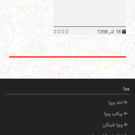
18 آذر 1398
ویزا
اخذ ویزا
پیکاپ ویزا
ویزا شینگن