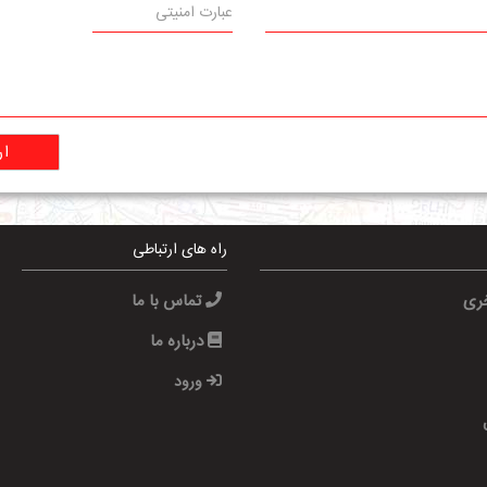
ار
راه های ارتباطی
خری
تماس با ما
درباره ما
ورود