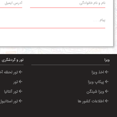
ویزا
تور و گردشگری
اخذ ویزا
تور لحظه آ
پیکاپ ویزا
تور
ویزا شینگن
تور آنتالیا
اطلاعات کشور ها
تور استانبول